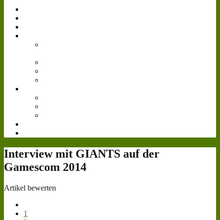
Simulator
Forum
Gästebuch
Events
Bilder
Landwirtschafts-
Simulator 15
Agritechnica
Gamescom
Reallife
Videos
Livestream
Farmcon 2016
Cattle and Crops
Downloads
Teamspeak³
Interview mit GIANTS auf der
Gamescom 2014
Artikel bewerten
1