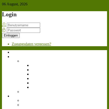
06 August, 2026
Login
Einloggen
Zugangsdaten vergessen?
Home
Über uns
Team
Geschäftsleitung
Personalabteilung
Marketing
Werkstatt
Fahrpersonal
Videoteam
Bewerben
News
Allgemein
Landwirtschafts-