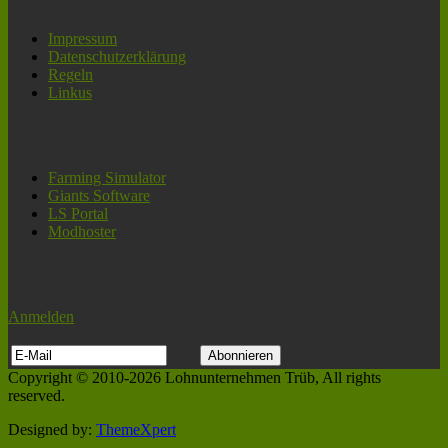
Impressum
Datenschutzerklärung
Regeln
Linkus
Weblinks
Farming Simulator
Giants Software
LS Portal
Modhoster
Newsletter
Anmelden
Copyright © 2010-2026 Lohnunternehmen Trüb, All rights
reserved.
Designed by:
ThemeXpert