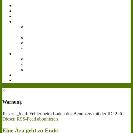
Simulator
Forum
Gästebuch
Events
Bilder
Landwirtschafts-
Simulator 15
Agritechnica
Gamescom
Reallife
Videos
Livestream
Farmcon 2016
Cattle and Crops
Downloads
Teamspeak³
×
Warnung
JUser: :_load: Fehler beim Laden des Benutzers mit der ID: 226
Diesen RSS-Feed abonnieren
Eine Ära geht zu Ende