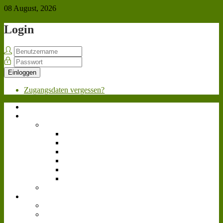
08 August, 2026
Login
Einloggen
Zugangsdaten vergessen?
Home
Über uns
Team
Geschäftsleitung
Personalabteilung
Marketing
Werkstatt
Fahrpersonal
Videoteam
Bewerben
News
Allgemein
Landwirtschafts-