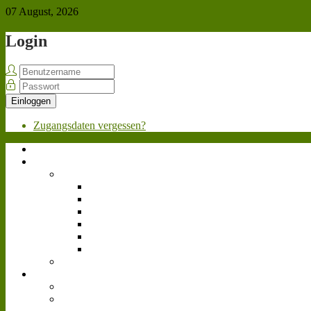
07 August, 2026
Login
Einloggen
Zugangsdaten vergessen?
Home
Über uns
Team
Geschäftsleitung
Personalabteilung
Marketing
Werkstatt
Fahrpersonal
Videoteam
Bewerben
News
Allgemein
Landwirtschafts-