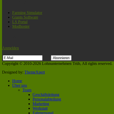
Weblinks
Farming Simulator
Giants Software
LS Portal
Modhoster
Newsletter
Anmelden
Copyright © 2010-2026 Lohnunternehmen Trüb, All rights reserved.
Designed by:
ThemeXpert
Home
Über uns
Team
Geschäftsleitung
Personalabteilung
Marketing
Werkstatt
Fahrpersonal