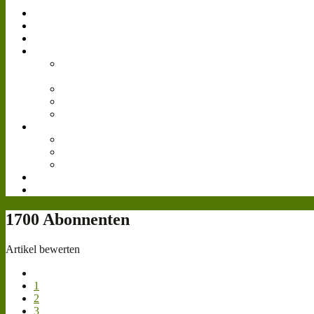
Simulator
Forum
Gästebuch
Events
Bilder
Landwirtschafts-
Simulator 15
Agritechnica
Gamescom
Reallife
Videos
Livestream
Farmcon 2016
Cattle and Crops
Downloads
Teamspeak³
1700 Abonnenten
Artikel bewerten
1
2
3