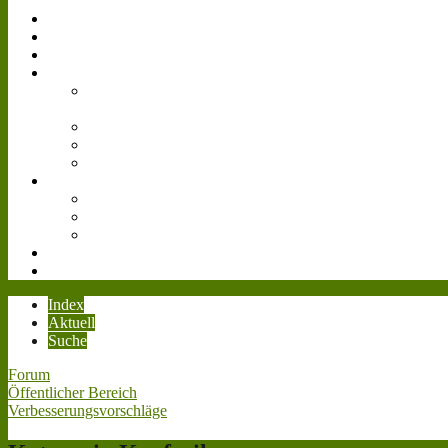
Simulator
Forum
Gästebuch
Events
Bilder
Landwirtschafts-
Simulator 15
Agritechnica
Gamescom
Reallife
Videos
Livestream
Farmcon 2016
Cattle and Crops
Downloads
Teamspeak³
Index
Aktuell
Suche
Forum
Öffentlicher Bereich
Verbesserungsvorschläge