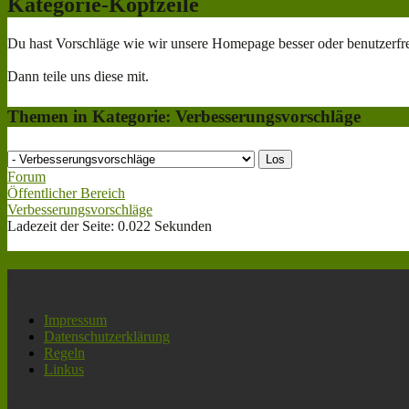
Kategorie-Kopfzeile
Du hast Vorschläge wie wir unsere Homepage besser oder benutzerfr
Dann teile uns diese mit.
Themen in Kategorie: Verbesserungsvorschläge
Forum
Öffentlicher Bereich
Verbesserungsvorschläge
Ladezeit der Seite: 0.022 Sekunden
Navigation
Impressum
Datenschutzerklärung
Regeln
Linkus
Weblinks