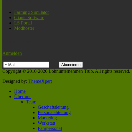
Farming Simulator
Giants Software
LS Portal
Modhoster
Newsletter
Anmelden
Copyright © 2010-2026 Lohnunternehmen Trüb, All rights reserved.
Designed by:
ThemeXpert
Home
Über uns
Team
Geschäftsleitung
Personalabteilung
Marketing
Werkstatt
Fahrpersonal