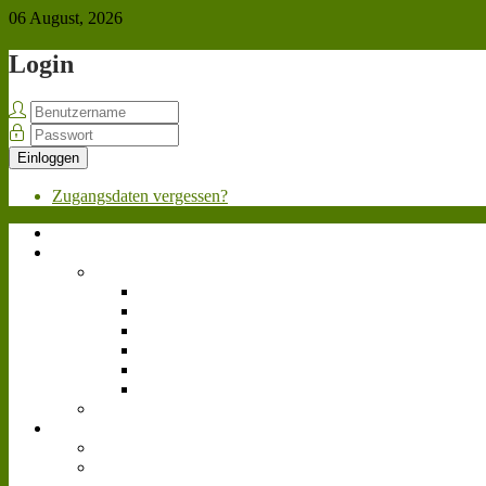
06 August, 2026
Login
Einloggen
Zugangsdaten vergessen?
Home
Über uns
Team
Geschäftsleitung
Personalabteilung
Marketing
Werkstatt
Fahrpersonal
Videoteam
Bewerben
News
Allgemein
Landwirtschafts-