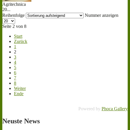
Agritechnica
20...
Reihenfolge
Nummer anzeigen
Seite 2 von 8
Start
Zurück
1
2
3
4
5
6
7
8
Weiter
Ende
Powered by
Phoca Gallery
Neuste
News