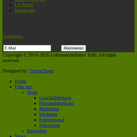
LS Portal
Modhoster
Newsletter
Anmelden
Copyright © 2010-2026 Lohnunternehmen Trüb, All rights
reserved.
Designed by:
ThemeXpert
Home
Über uns
Team
Geschäftsleitung
Personalabteilung
Marketing
Werkstatt
Fahrpersonal
Videoteam
Bewerben
News