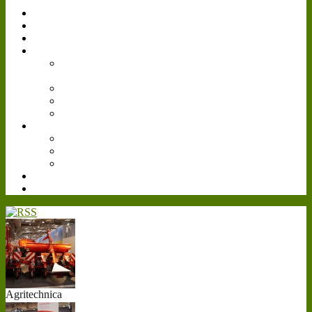
Simulator
Forum
Gästebuch
Events
Bilder
Landwirtschafts-
Simulator 15
Agritechnica
Gamescom
Reallife
Videos
Livestream
Farmcon 2016
Cattle and Crops
Downloads
Teamspeak³
Agritechnica
20...