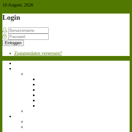
10 August, 2026
Login
Einloggen
Zugangsdaten vergessen?
Home
Über uns
Team
Geschäftsleitung
Personalabteilung
Marketing
Werkstatt
Fahrpersonal
Videoteam
Bewerben
News
Allgemein
Landwirtschafts-