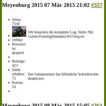
Meyenburg 2015
07 Mär 2015 21:02
#357
Johny
7530
Wir brauchen die komplette Log. Siehe /My
Games/FarmingSimulator2015/log.txt
Offline
Benutzer
ist
gesperrt
Beiträge:
423
Dank
erhalten:
Der Administrator hat öffentliche Schreibrechte
72
deaktiviert.
Karma:
10
Meyenburg 2015
08 Mär 2015 15:05
#361