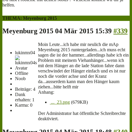
helfen.
THEMA: Meyenburg 2015
Meyenburg 2015
04 Mär 2015 15:39
#339
Moin Leute...ich habe mir neulich die mAp
Meyenburg 2015 runtergeladen...ich muss echt
lukinmx04
sagen die ist der hammer...allerdings habe ich ein
Problem mit meinem Viehanhänger...wenn ich
mit dem Hänger an die lade Station fahre dann
verschwindet der Hänger einfach und es ist nur
Offline
noch die vorder achse und der Kranz
Noob
da...ausserdem kann man den Hänger kaum
ziehen...bitte helft mir
Beiträge: 4
Anhang:
Dank
erhalten: 1
..._23.png
(679KB)
Karma: 0
Der Administrator hat öffentliche Schreibrechte
deaktiviert.