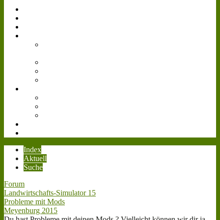
Simulator
Forum
Gästebuch
Events
Bilder
Landwirtschafts-
Simulator 15
Agritechnica
Gamescom
Reallife
Videos
Livestream
Farmcon 2016
Cattle and Crops
Downloads
Teamspeak³
Index
Aktuell
Suche
Forum
Landwirtschafts-Simulator 15
Probleme mit Mods
Meyenburg 2015
Du hast Probleme mit deinen Mods ? Vielleicht können wir dir ja