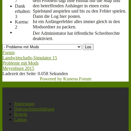
dem Problem sagt bitte einmal nur die Map und
7
den betreffenden Anhänger in einen extra
Dank
Spielstand anspielen und bis zu den Fehler spielen.
erhalten:
Dann die Log hier posten.
3
Ist ein Anfängerfehler alles immer gleich in den
Karma:
Modsordner zu packen.
2
Der Administrator hat öffentliche Schreibrechte
deaktiviert.
Forum
Landwirtschafts-Simulator 15
Probleme mit Mods
Meyenburg 2015
Ladezeit der Seite: 0.058 Sekunden
Powered by
Kunena Forum
Navigation
Impressum
Datenschutzerklärung
Regeln
Linkus