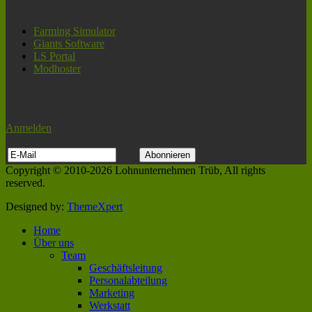
Weblinks
Farming Simulator
Giants Software
LS Portal
Modhoster
Newsletter
Anmelden
Copyright © 2010-2026 Lohnunternehmen Trüb, All rights
reserved.
Designed by:
ThemeXpert
Home
Über uns
Team
Geschäftsleitung
Personalabteilung
Marketing
Werkstatt