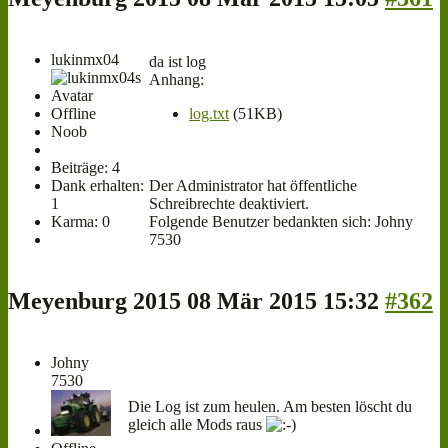
lukinmx04
da ist log
Anhang:
Offline
log.txt
(51KB)
Noob
Beiträge: 4
Dank erhalten:
Der Administrator hat öffentliche
1
Schreibrechte deaktiviert.
Karma: 0
Folgende Benutzer bedankten sich:
Johny
7530
Meyenburg 2015
08 Mär 2015 15:32
#362
Johny
7530
Die Log ist zum heulen. Am besten löscht du
gleich alle Mods raus