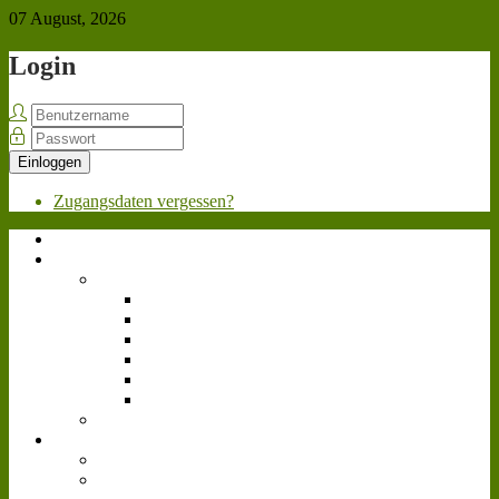
07 August, 2026
Login
Einloggen
Zugangsdaten vergessen?
Home
Über uns
Team
Geschäftsleitung
Personalabteilung
Marketing
Werkstatt
Fahrpersonal
Videoteam
Bewerben
News
Allgemein
Landwirtschafts-