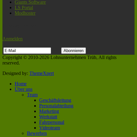
Giants Software
LS Portal
Modhoster
Newsletter
Anmelden
Copyright © 2010-2026 Lohnunternehmen Trüb, All rights
reserved.
Designed by:
ThemeXpert
Home
Über uns
Team
Geschäftsleitung
Personalabteilung
Marketing
Werkstatt
Fahrpersonal
Videoteam
Bewerben