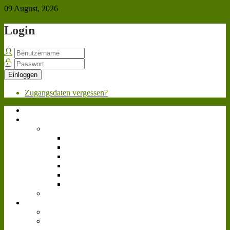
09 August, 2026
Login
Einloggen
Zugangsdaten vergessen?
Home
Über uns
Team
Geschäftsleitung
Personalabteilung
Marketing
Werkstatt
Fahrpersonal
Videoteam
Bewerben
News
Allgemein
Landwirtschafts-