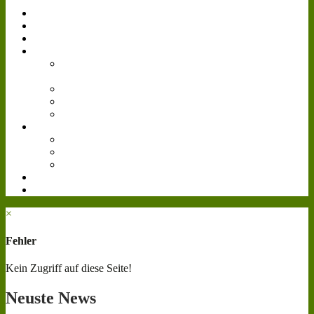
Simulator
Forum
Gästebuch
Events
Bilder
Landwirtschafts-
Simulator 15
Agritechnica
Gamescom
Reallife
Videos
Livestream
Farmcon 2016
Cattle and Crops
Downloads
Teamspeak³
×
Fehler
Kein Zugriff auf diese Seite!
Neuste
News