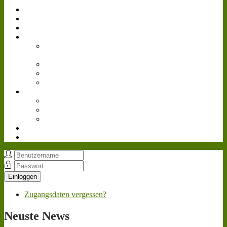
Simulator
Forum
Gästebuch
Events
Bilder
Landwirtschafts-
Simulator 15
Agritechnica
Gamescom
Reallife
Videos
Livestream
Farmcon 2016
Cattle and Crops
Downloads
Teamspeak³
Einloggen
Zugangsdaten vergessen?
Neuste
News