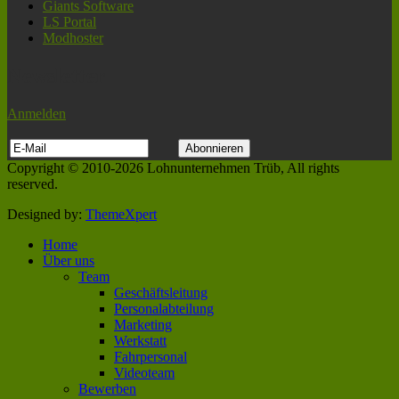
Giants Software
LS Portal
Modhoster
Newsletter
Anmelden
Copyright © 2010-2026 Lohnunternehmen Trüb, All rights
reserved.
Designed by:
ThemeXpert
Home
Über uns
Team
Geschäftsleitung
Personalabteilung
Marketing
Werkstatt
Fahrpersonal
Videoteam
Bewerben