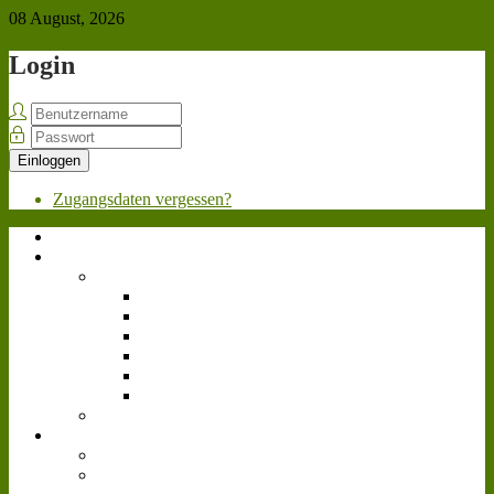
08 August, 2026
Login
Einloggen
Zugangsdaten vergessen?
Home
Über uns
Team
Geschäftsleitung
Personalabteilung
Marketing
Werkstatt
Fahrpersonal
Videoteam
Bewerben
News
Allgemein
Landwirtschafts-